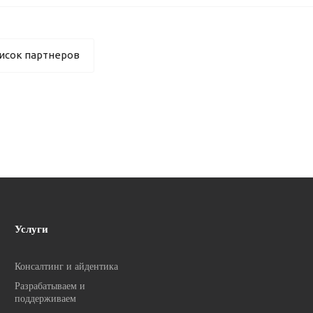
исок партнеров
Услуги
Консалтинг и айдентика
Разрабатываем и
поддерживаем