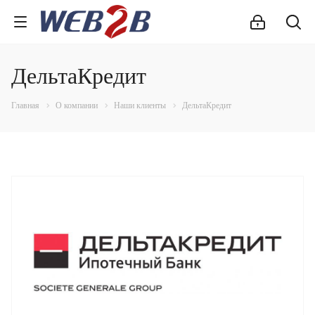
ДельтаКредит
Главная
О компании
Наши клиенты
ДельтаКредит