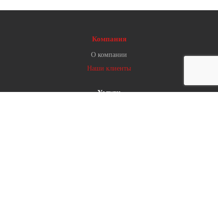
Компания
О компании
Наши клиенты
Услуги
Консалтинг и айдентика
Разрабатываем и поддерживаем
Продвигаем
3D визуализация и иллюстрации
+7 (985) 868-96-69
info@web2b.ru